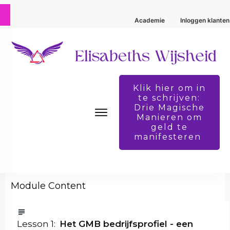
Academie
|
Google My Business 3-0
|
Het GMB bedrijfsprofiel
Academie
Inloggen klanten
Het GMB bedrijfsprofiel
Klik hier om in
te schrijven:
Drie Magische
Manieren om
BY
ELISABETH VAN DER MEER
JANUARI 2, 2022
geld te
manifesteren
About
Het GMB bedrijfsprofiel
Module Content
Lesson
1
:
Het GMB bedrijfsprofiel - een