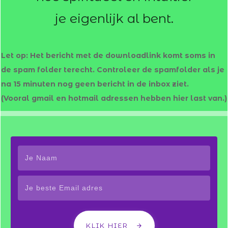
je eigenlijk al bent.
Let op: Het bericht met de downloadlink
komt
soms in
de spam folder terecht. Controleer de spamfolder als je
na 15 minuten nog geen bericht in de inbox ziet.
(Vooral gmail en hotmail adressen hebben hier last van.)
KLIK HIER